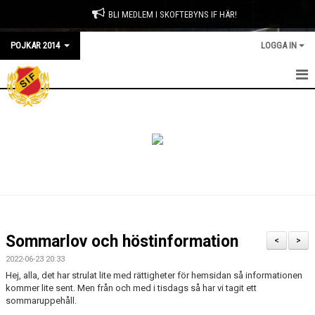
BLI MEDLEM I SKOFTEBYNS IF HÄR!
POJKAR 2014
LOGGA IN
HEM
NYHETER
KALENDER
LAGKASSAN
TRUPPEN
Sommarlov och höstinformation
<
>
BILDGALLERI
2022-06-23 20:33
Hej, alla, det har strulat lite med rättigheter för hemsidan så informationen
DOKUMENT
kommer lite sent. Men från och med i tisdags så har vi tagit ett
sommaruppehåll.