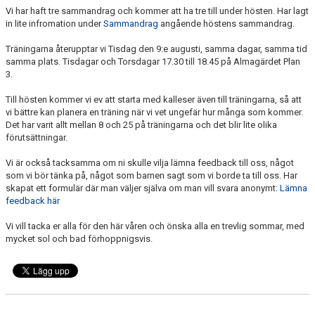
KONTAKT
Vi har haft tre sammandrag och kommer att ha tre till under hösten. Har lagt
in lite infromation under
Sammandrag
angående höstens sammandrag.
LÄNKAR
Träningarna återupptar vi Tisdag den 9:e augusti, samma dagar, samma tid
samma plats. Tisdagar och Torsdagar 17.30 till 18.45 på Almagärdet Plan
3.
Till hösten kommer vi ev att starta med kalleser även till träningarna, så att
vi bättre kan planera en träning när vi vet ungefär hur många som kommer.
Det har varit allt mellan 8 och 25 på träningarna och det blir lite olika
förutsättningar.
Vi är också tacksamma om ni skulle vilja lämna feedback till oss, något
som vi bör tänka på, något som barnen sagt som vi borde ta till oss. Har
skapat ett formulär där man väljer själva om man vill svara anonymt:
Lämna
feedback här
Vi vill tacka er alla för den här våren och önska alla en trevlig sommar, med
mycket sol och bad förhoppnigsvis.