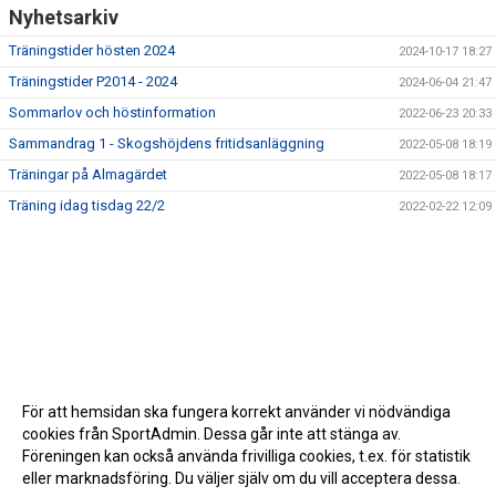
Nyhetsarkiv
Träningstider hösten 2024
2024-10-17 18:27
Träningstider P2014 - 2024
2024-06-04 21:47
Sommarlov och höstinformation
2022-06-23 20:33
Sammandrag 1 - Skogshöjdens fritidsanläggning
2022-05-08 18:19
Träningar på Almagärdet
2022-05-08 18:17
Träning idag tisdag 22/2
2022-02-22 12:09
För att hemsidan ska fungera korrekt använder vi nödvändiga
cookies från SportAdmin. Dessa går inte att stänga av.
Föreningen kan också använda frivilliga cookies, t.ex. för statistik
eller marknadsföring. Du väljer själv om du vill acceptera dessa.