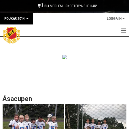
BLI MEDLEM I SKOFTEBYNS IF HÄR!
POJKAR 2014
LOGGA IN
HEM
NYHETER
KALENDER
LAGKASSAN
TRUPPEN
Åsacupen
BILDGALLERI
DOKUMENT