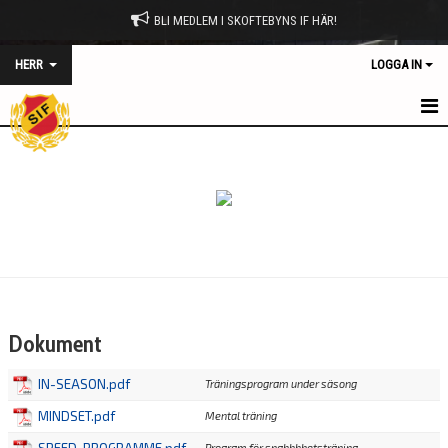
BLI MEDLEM I SKOFTEBYNS IF HÄR!
HERR
LOGGA IN
HEM
NYHETER
KALENDER
MATCHER
TRUPPEN
Dokument
BILDGALLERI
IN-SEASON.pdf
Träningsprogram under säsong
DOKUMENT
MINDSET.pdf
Mental träning
KONTAKT
Program för snabbbhetsträning