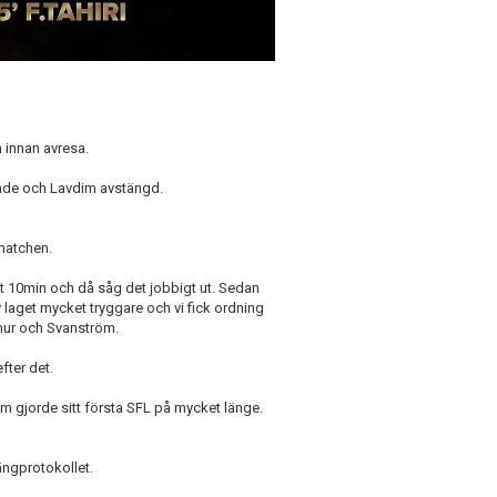
n innan avresa.
adade och Lavdim avstängd.
 matchen.
st 10min och då såg det jobbigt ut. Sedan
v laget mycket tryggare och vi fick ordning
amur och Svanström.
efter det.
röm gjorde sitt första SFL på mycket länge.
ängprotokollet.