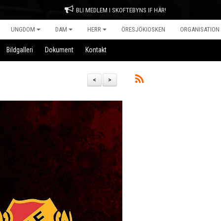
BLI MEDLEM I SKOFTEBYNS IF HÄR!
UNGDOM
DAM
HERR
ÖRESJÖKIOSKEN
ORGANISATION
Bildgalleri
Dokument
Kontakt
<
>