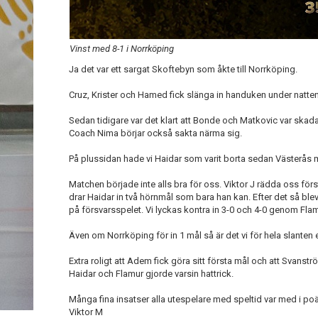
Vinst med 8-1 i Norrköping
Ja det var ett sargat Skoftebyn som åkte till Norrköping.
Cruz, Krister och Hamed fick slänga in handuken under natte
Sedan tidigare var det klart att Bonde och Matkovic var sk
Coach Nima börjar också sakta närma sig.
På plussidan hade vi Haidar som varit borta sedan Västerås
Matchen började inte alls bra för oss. Viktor J rädda oss för
drar Haidar in två hörnmål som bara han kan. Efter det så ble
på försvarsspelet. Vi lyckas kontra in 3-0 och 4-0 genom Fl
Även om Norrköping för in 1 mål så är det vi för hela slanten 
Extra roligt att Adem fick göra sitt första mål och att Svanst
Haidar och Flamur gjorde varsin hattrick.
Många fina insatser alla utespelare med speltid var med i po
Viktor M