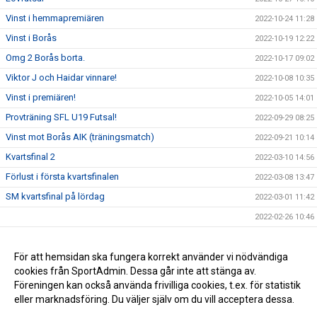
Vinst i hemmapremiären
2022-10-24 11:28
Vinst i Borås
2022-10-19 12:22
Omg 2 Borås borta.
2022-10-17 09:02
Viktor J och Haidar vinnare!
2022-10-08 10:35
Vinst i premiären!
2022-10-05 14:01
Provträning SFL U19 Futsal!
2022-09-29 08:25
Vinst mot Borås AIK (träningsmatch)
2022-09-21 10:14
Kvartsfinal 2
2022-03-10 14:56
Förlust i första kvartsfinalen
2022-03-08 13:47
SM kvartsfinal på lördag
2022-03-01 11:42
2022-02-26 10:46
Bortamatch mot IFK Uddevalla!
2022-02-23 13:09
Vinst mot Örebro FC!
För att hemsidan ska fungera korrekt använder vi nödvändiga
2022-02-20 16:57
cookies från SportAdmin. Dessa går inte att stänga av.
Vinst i Borgen mot IFK Göteborg!!
2022-02-17 11:01
Föreningen kan också använda frivilliga cookies, t.ex. för statistik
eller marknadsföring. Du väljer själv om du vill acceptera dessa.