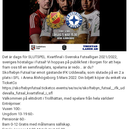
Det är dags för SLUTSPEL. Kvartfinal i Svenska Futsalligan 2021/2022,
sveriges höstaliga i Futsal! Vi hoppas på publikfest i Borgen för att heja
fram oss till en semifinalplats, spelarna är redo... är du?
Skoftebyn Futsal tar emot gästande IFK Uddevalla, som slutade på en 2:a
plats i SFL i Arena Älvhögsborg 5 Mars 2022. Din biljett köper du enkelt via
TicketCo
https://skoftebynfutsal.ticketco.events/se/sv/e/skoftebyn_futsal__ifk_ud
devalla_futsal_kvartsfinal_i_sfl
Välkommen på elitidrott i Trollhättan, med spelare från hela världen!
Entrépriser:
Vuxen 100:-
Ungdom 13-19 60:-
Pensionär 60:-
Barn 0-12 Gratis med målsmans sällskap.