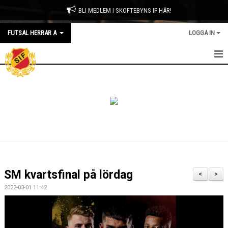
BLI MEDLEM I SKOFTEBYNS IF HÄR!
FUTSAL HERRAR A
LOGGA IN
HEM
NYHETER
KALENDER
MATCHER
TRUPPEN
SM kvartsfinal på lördag
<
>
BILDGALLERI
2022-03-01 11:42
DOKUMENT
KONTAKT