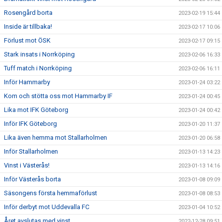
Rosengård borta
2023-02-19 15:44
Inside är tillbaka!
2023-02-17 10:06
Förlust mot ÖSK
2023-02-17 09:15
Stark insats i Norrköping
2023-02-06 16:33
Tuff match i Norrköping
2023-02-06 16:11
Inför Hammarby
2023-01-24 03:22
Kom och stötta oss mot Hammarby IF
2023-01-24 00:45
Lika mot IFK Göteborg
2023-01-24 00:42
Inför IFK Göteborg
2023-01-20 11:37
Lika även hemma mot Stallarholmen
2023-01-20 06:58
Inför Stallarholmen
2023-01-13 14:23
Vinst i Västerås!
2023-01-13 14:16
Inför Västerås borta
2023-01-08 09:09
Säsongens första hemmaförlust
2023-01-08 08:53
Inför derbyt mot Uddevalla FC
2023-01-04 10:52
Året avslutas med vinst
2022-12-28 09:51