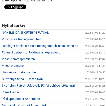
Entrén öppnar 14.00. Matchstart 15.00
Nyhetsarkiv
NY HEMSIDA SKOFTEBYN FUTSAL!
2023-11-02 17:20
Vinst i sista träningsmatchen
2023-11-02 15:26
Damlaget spelar sin sista träningsmatch innan seriestart
2023-10-31 15:53
Förlust i derbyt mot Uddevalla i Agnesberg
2023-10-26 12:10
Vinst i hemmapremiären!
2023-10-25 12:02
Vinst i premiären!
2023-10-15 11:37
Historiska första matchen
2023-10-12 08:55
Skoftebyn futsal + Dam = SANT
2023-09-20 13:29
Skoftebyn Futsal- Uddevalla FC (Vi behöver stöttning)
2023-03-27 15:23
Riane Haidar
2023-03-01 10:40
På djupet Krister Andersson
2023-02-20 09:57
Dramatiskt vinst mot Rosengård
2023-02-20 09:02