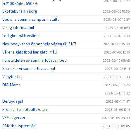
2023-08-11 08:27
&#10084;&#65039;
Skoftebyns IF i sorg
2023-08-08 18:56
Veckans sommarcamp är inställt.
2023-08-07 16:37
Viktig information!
2023-08-01 11:31
Ledighet på kansliet!
2023-07-07 17:30
Newbody-shop öppet hela vägen till 31/7
2023-07-06 15:00
Vårens gåfotboll har gått i mål!
2023-07-06 12:10
Första delen av sommarlovscampet...
2023-06-16 08:48
Snart kör vi sommarlovscamp!
2023-06-02 15:11
Vi byter tid!
2023-05-31 09:33
DM-Match
2023-05-19 12:26
2023-05-17 10:32
Derbydags!
2023-05-11 11:57
Premiär för fotbollskolan!
2023-05-09 12:11
VFF Lägervecka
2023-05-09 08:09
Gåfotbollspremiär!
2023-05-03 09:05