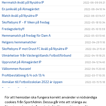
Herrmatch ikväll på Nysätra IP
2022-06-09 09:21
En junikväll på Almagärdet
2022-06-04 10:14
Match ikväll på Nysätra IP
2022-06-03 14:57
Skoftebyns IF - IF Viken på fredag
2022-05-18 10:34
Fredagsderby!!!
2022-05-10 13:59
Hemmamatch på fredag för Dam A
2022-05-03 13:45
Helgens hemmamatcher
2022-04-29 11:16
Skoftebyns IF mot Orust FC ikväll på Nysätra IP
2022-04-21 15:41
Utmärkelser från Västergötlands Fotbollförbund
2022-04-19 18:25
Upprustat på Almagärdet IP
2022-04-12 14:45
Välkommen Hussein!
2022-04-11 20:45
Profilbeställning 6/4 och 13/4
2022-03-17 10:35
Anmälan till Fotbollsskolan 2022 är öppen
2022-03-15 15:18
Familjemedlemskap
2022-02-28 10:40
Stötta oss genom Sponsorhuset!
2022-02-24 11:10
För att hemsidan ska fungera korrekt använder vi nödvändiga
cookies från SportAdmin. Dessa går inte att stänga av.
2022-02-14 22:54