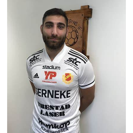
DOKUMENT
VÅRA LAG/TRÄNARE
MATCHER
MATCHMILJÖ
HUVUDSTYRELSE
LOVAKTIVITET
SLUSSCUPEN
SKOFTEBYNS VÄNNER