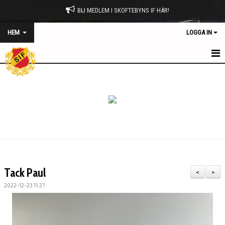
BLI MEDLEM I SKOFTEBYNS IF HÄR!
HEM
LOGGA IN
HEM
NYHETER
OM KLUBBEN
MATCHPROGRAM
KONTAKT
Tack Paul
<
>
KALENDER
2022-12-23 11:27
BILDGALLERI