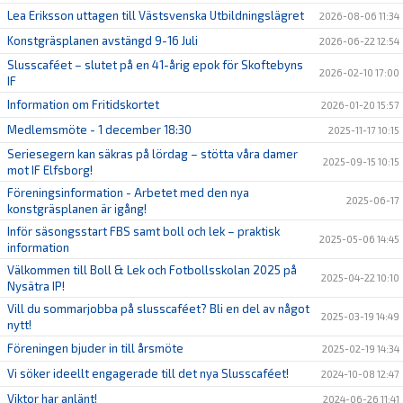
Lea Eriksson uttagen till Västsvenska Utbildningslägret
2026-08-06 11:34
Konstgräsplanen avstängd 9-16 Juli
2026-06-22 12:54
Slusscaféet – slutet på en 41-årig epok för Skoftebyns
2026-02-10 17:00
IF
Information om Fritidskortet
2026-01-20 15:57
Medlemsmöte - 1 december 18:30
2025-11-17 10:15
Seriesegern kan säkras på lördag – stötta våra damer
2025-09-15 10:15
mot IF Elfsborg!
Föreningsinformation - Arbetet med den nya
2025-06-17
konstgräsplanen är igång!
Inför säsongsstart FBS samt boll och lek – praktisk
2025-05-06 14:45
information
Välkommen till Boll & Lek och Fotbollsskolan 2025 på
2025-04-22 10:10
Nysätra IP!
Vill du sommarjobba på slusscaféet? Bli en del av något
2025-03-19 14:49
nytt!
Föreningen bjuder in till årsmöte
2025-02-19 14:34
Vi söker ideellt engagerade till det nya Slusscaféet!
2024-10-08 12:47
Viktor har anlänt!
2024-06-26 11:41