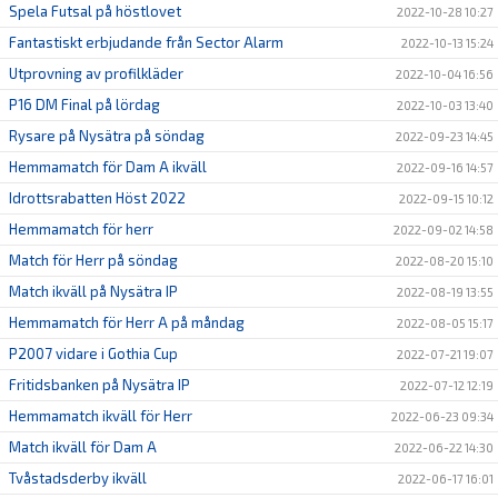
Spela Futsal på höstlovet
2022-10-28 10:27
Fantastiskt erbjudande från Sector Alarm
2022-10-13 15:24
Utprovning av profilkläder
2022-10-04 16:56
P16 DM Final på lördag
2022-10-03 13:40
Rysare på Nysätra på söndag
2022-09-23 14:45
Hemmamatch för Dam A ikväll
2022-09-16 14:57
Idrottsrabatten Höst 2022
2022-09-15 10:12
Hemmamatch för herr
2022-09-02 14:58
Match för Herr på söndag
2022-08-20 15:10
Match ikväll på Nysätra IP
2022-08-19 13:55
Hemmamatch för Herr A på måndag
2022-08-05 15:17
P2007 vidare i Gothia Cup
2022-07-21 19:07
Fritidsbanken på Nysätra IP
2022-07-12 12:19
Hemmamatch ikväll för Herr
2022-06-23 09:34
Match ikväll för Dam A
2022-06-22 14:30
Tvåstadsderby ikväll
2022-06-17 16:01