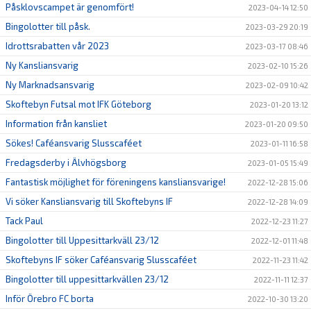
Påsklovscampet är genomfört!
2023-04-14 12:50
Bingolotter till påsk.
2023-03-29 20:19
Idrottsrabatten vår 2023
2023-03-17 08:46
Ny Kansliansvarig
2023-02-10 15:26
Ny Marknadsansvarig
2023-02-09 10:42
Skoftebyn Futsal mot IFK Göteborg
2023-01-20 13:12
Information från kansliet
2023-01-20 09:50
Sökes! Caféansvarig Slusscaféet
2023-01-11 16:58
Fredagsderby i Älvhögsborg
2023-01-05 15:49
Fantastisk möjlighet för föreningens kansliansvarige!
2022-12-28 15:06
Vi söker Kansliansvarig till Skoftebyns IF
2022-12-28 14:09
Tack Paul
2022-12-23 11:27
Bingolotter till Uppesittarkväll 23/12
2022-12-01 11:48
Skoftebyns IF söker Caféansvarig Slusscaféet
2022-11-23 11:42
Bingolotter till uppesittarkvällen 23/12
2022-11-11 12:37
Inför Örebro FC borta
2022-10-30 13:20