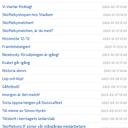
Vi startar flicklag!
2024-02-13 13:46
Skoftebyshopen hos Stadium
2024-01-23 14:13
Skoftebymatchen!
2024-01-03 15:23
Skoftebymatchen, är du med?
2023-12-13 13:20
Höstmöte 12/12
2023-12-07 13:01
Framtidshelgen!
2023-11-13 12:12
Newbody-försäljningen är igång!
2023-10-26 13:48
Kvalet går igång
2023-10-12 17:50
Historia skrivs
2023-10-11 14:44
Löp och köp!
2023-09-28 13:25
Gåfotboll!
2023-09-11 17:26
Imorgon är det match!
2023-09-07 19:30
Sista öppna helgen på Slusscaféet
2023-09-01 13:40
Till minne av Simon Hyrén
2023-09-01 07:30
Tillskott i herrlagets ledarstab
2023-08-16 10:59
Skoftebyns IF sörjer vår mångåriga medarbetare