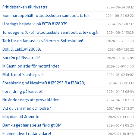
Fritidsbanken till Nysätra!
2024-06-24 09:12
Sommaruppehåll fotbollsskolan samt boll & lek
2024-06-20 08:22
I lördags hejade vi på FCT&#128079;
2024-06-17 07:17
Torsdagens (6/5) fotbollsskola samt boll & lek utgår.
2024-06-04 13:29
Tack för en fantastisk vårtermin, Sylteskolan!
2024-05-28 11:00
Boll & Lek&#128079;
2024-05-11 20:22
Succén på Nysätra IP
2024-05-07 14:45
IK Gauthiod står för motståndet
2024-05-04 10:00
Match mot Sjuntorps IF
2024-05-02 19:02
Föreläsning på Nysätra&#129293;&#128420;
2024-04-30 11:12
Förändring på kansliet
2024-04-18 08:34
Nu är det dags att prova kläder!
2024-04-16 07:30
Vill du vara med och bidra?
2024-04-09 12:37
Inbjudan till årsmöte
2024-03-19 15:19
Dam-laget har spelat färdigt DM
2024-03-19 09:24
Flickinitiativet rullar vidare!
2024-03-18 11:36