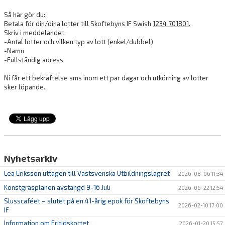
Så här gör du:
Betala för din/dina lotter till Skoftebyns IF Swish
1234 701801.
Skriv i meddelandet:
-Antal lotter och vilken typ av lott (enkel/dubbel)
-Namn
-Fullständig adress
Ni får ett bekräftelse sms inom ett par dagar och utkörning av lotter
sker löpande.
Nyhetsarkiv
Lea Eriksson uttagen till Västsvenska Utbildningslägret
2026-08-06 11:34
Konstgräsplanen avstängd 9-16 Juli
2026-06-22 12:54
Slusscaféet – slutet på en 41-årig epok för Skoftebyns
2026-02-10 17:00
IF
Information om Fritidskortet
2026-01-20 15:57