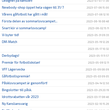
Ledighet på kansliet!
2023-07-07 17:30
Newbody-shop öppet hela vägen till 31/7
2023-07-06 15:00
Vårens gåfotboll har gått i mål!
2023-07-06 12:10
Första delen av sommarlovscampet...
2023-06-16 08:48
Snart kör vi sommarlovscamp!
2023-06-02 15:11
Vi byter tid!
2023-05-31 09:33
DM-Match
2023-05-19 12:26
2023-05-17 10:32
Derbydags!
2023-05-11 11:57
Premiär för fotbollskolan!
2023-05-09 12:11
VFF Lägervecka
2023-05-09 08:09
Gåfotbollspremiär!
2023-05-03 09:05
Påsklovscampet är genomfört!
2023-04-14 12:50
Bingolotter till påsk.
2023-03-29 20:19
Idrottsrabatten vår 2023
2023-03-17 08:46
Ny Kansliansvarig
2023-02-10 15:26