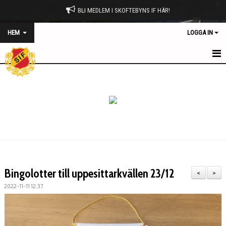
BLI MEDLEM I SKOFTEBYNS IF HÄR!
HEM
LOGGA IN
HEM
NYHETER
OM KLUBBEN
MATCHPROGRAM
KONTAKT
Bingolotter till uppesittarkvällen 23/12
<
>
KALENDER
2022-11-11 12:37
BILDGALLERI