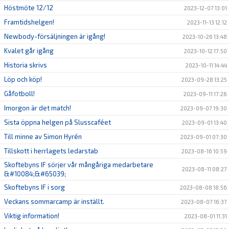
Höstmöte 12/12
2023-12-07 13:01
Framtidshelgen!
2023-11-13 12:12
Newbody-försäljningen är igång!
2023-10-26 13:48
Kvalet går igång
2023-10-12 17:50
Historia skrivs
2023-10-11 14:44
Löp och köp!
2023-09-28 13:25
Gåfotboll!
2023-09-11 17:26
Imorgon är det match!
2023-09-07 19:30
Sista öppna helgen på Slusscaféet
2023-09-01 13:40
Till minne av Simon Hyrén
2023-09-01 07:30
Tillskott i herrlagets ledarstab
2023-08-16 10:59
Skoftebyns IF sörjer vår mångåriga medarbetare
2023-08-11 08:27
&#10084;&#65039;
Skoftebyns IF i sorg
2023-08-08 18:56
Veckans sommarcamp är inställt.
2023-08-07 16:37
Viktig information!
2023-08-01 11:31