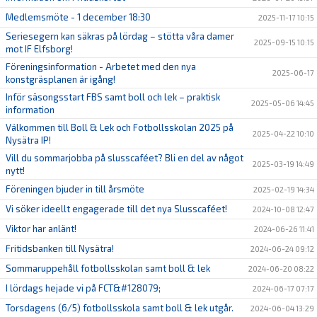
Medlemsmöte - 1 december 18:30
2025-11-17 10:15
Seriesegern kan säkras på lördag – stötta våra damer
2025-09-15 10:15
mot IF Elfsborg!
Föreningsinformation - Arbetet med den nya
2025-06-17
konstgräsplanen är igång!
Inför säsongsstart FBS samt boll och lek – praktisk
2025-05-06 14:45
information
Välkommen till Boll & Lek och Fotbollsskolan 2025 på
2025-04-22 10:10
Nysätra IP!
Vill du sommarjobba på slusscaféet? Bli en del av något
2025-03-19 14:49
nytt!
Föreningen bjuder in till årsmöte
2025-02-19 14:34
Vi söker ideellt engagerade till det nya Slusscaféet!
2024-10-08 12:47
Viktor har anlänt!
2024-06-26 11:41
Fritidsbanken till Nysätra!
2024-06-24 09:12
Sommaruppehåll fotbollsskolan samt boll & lek
2024-06-20 08:22
I lördags hejade vi på FCT&#128079;
2024-06-17 07:17
Torsdagens (6/5) fotbollsskola samt boll & lek utgår.
2024-06-04 13:29