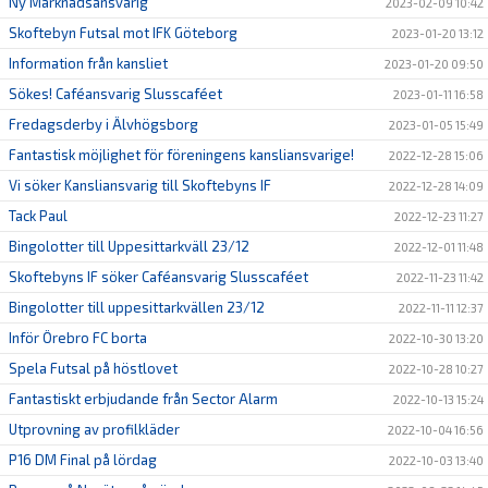
Ny Marknadsansvarig
2023-02-09 10:42
Skoftebyn Futsal mot IFK Göteborg
2023-01-20 13:12
Information från kansliet
2023-01-20 09:50
Sökes! Caféansvarig Slusscaféet
2023-01-11 16:58
Fredagsderby i Älvhögsborg
2023-01-05 15:49
Fantastisk möjlighet för föreningens kansliansvarige!
2022-12-28 15:06
Vi söker Kansliansvarig till Skoftebyns IF
2022-12-28 14:09
Tack Paul
2022-12-23 11:27
Bingolotter till Uppesittarkväll 23/12
2022-12-01 11:48
Skoftebyns IF söker Caféansvarig Slusscaféet
2022-11-23 11:42
Bingolotter till uppesittarkvällen 23/12
2022-11-11 12:37
Inför Örebro FC borta
2022-10-30 13:20
Spela Futsal på höstlovet
2022-10-28 10:27
Fantastiskt erbjudande från Sector Alarm
2022-10-13 15:24
Utprovning av profilkläder
2022-10-04 16:56
P16 DM Final på lördag
2022-10-03 13:40