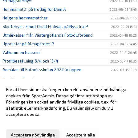
Fredagsderby!!!
2022-05-10 13:59
Hemmamatch på fredag för Dam A
2022-05-03 13:45
Helgens hemmamatcher
2022-04-29 11:16
Skoftebyns IF mot Orust FC ikväll på Nysätra IP
2022-04-21 15:41
Utmärkelser från Västergötlands Fotbollförbund
2022-04-19 18:25
Upprustat på Almagärdet IP
2022-04-12 14:45
Välkommen Hussein!
2022-04-11 20:45
Profilbeställning 6/4 och 13/4
2022-03-17 10:35
Anmälan till Fotbollsskolan 2022 är öppen
2022-03-15 15:18
Familjemedlemskap
2022-02-28 10:40
Stötta oss genom Sponsorhuset!
2022-02-24 11:10
För att hemsidan ska fungera korrekt använder vi nödvändiga
cookies från SportAdmin. Dessa går inte att stänga av.
2022-02-14 22:54
Föreningen kan också använda frivilliga cookies, t.ex. för
Tränarutbildning C framflyttad pga Pandemi
2022-01-04 13:56
statistik eller marknadsföring. Du väljer själv om du vill
acceptera dessa.
Anpassa dina val
Cookie-inställningar
Gå till Webbversion
Acceptera nödvändiga
Acceptera alla