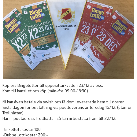
DOKUMENT
VÅRA LAG/TRÄNARE
MATCHER
MATCHMILJÖ
HUVUDSTYRELSE
LOVAKTIVITET
SLUSSCUPEN
Köp era Bingolotter till uppesittarkvällen 23/12 av oss.
Kom till kansliet och köp (mån-fre 09:00-16:30)
SKOFTEBYNS VÄNNER
Ni kan även betala via swish och få dom levererade hem till dörren.
Sista dagen för beställning via postleverans är torsdag 16/12. (utanför
Trollhättan)
Har ni postadress Trollhättan så kan ni beställa fram till 22/12.
-Enkellott kostar 100:-
-Dubbellott kostar 200:-