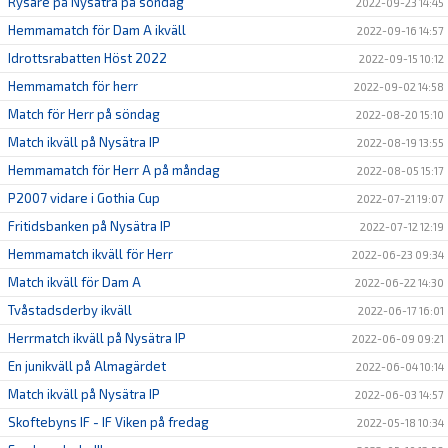
Rysare på Nysätra på söndag
2022-09-23 14:45
Hemmamatch för Dam A ikväll
2022-09-16 14:57
Idrottsrabatten Höst 2022
2022-09-15 10:12
Hemmamatch för herr
2022-09-02 14:58
Match för Herr på söndag
2022-08-20 15:10
Match ikväll på Nysätra IP
2022-08-19 13:55
Hemmamatch för Herr A på måndag
2022-08-05 15:17
P2007 vidare i Gothia Cup
2022-07-21 19:07
Fritidsbanken på Nysätra IP
2022-07-12 12:19
Hemmamatch ikväll för Herr
2022-06-23 09:34
Match ikväll för Dam A
2022-06-22 14:30
Tvåstadsderby ikväll
2022-06-17 16:01
Herrmatch ikväll på Nysätra IP
2022-06-09 09:21
En junikväll på Almagärdet
2022-06-04 10:14
Match ikväll på Nysätra IP
2022-06-03 14:57
Skoftebyns IF - IF Viken på fredag
2022-05-18 10:34