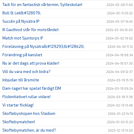
Tack för en fantastisk vårtermin, Sylteskolan!
2024-05-28 11:00
Boll & Lek&#128079;
2024-05-11 20:22
Succén på Nysätra IP
2024-05-07 14:45
IK Gauthiod står för motståndet
2024-05-04 10:00
Match mot Sjuntorps IF
2024-05-02 19:02
Föreläsning på Nysätra&#129293;&#128420;
2024-04-30 11:12
Förändring på kansliet
2024-04-18 08:34
Nu är det dags att prova kläder!
2024-04-16 07:30
Vill du vara med och bidra?
2024-04-09 12:37
Inbjudan till årsmöte
2024-03-19 15:19
Dam-laget har spelat färdigt DM
2024-03-19 09:24
Flickinitiativet rullar vidare!
2024-03-18 11:36
Vi startar flicklag!
2024-02-13 13:46
Skoftebyshopen hos Stadium
2024-01-23 14:13
Skoftebymatchen!
2024-01-03 15:23
Skoftebymatchen, är du med?
2023-12-13 13:20