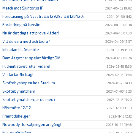
Match mot Sjuntorps IF
2024-05-02 19:02
Föreläsning på Nysätra&#129293;&#128420;
2024-04-30 11:12
Förändring på kansliet
2024-04-18 08:34
Nu är det dags att prova kläder!
2024-04-16 07:30
Vill du vara med och bidra?
2024-04-09 12:37
Inbjudan till årsmöte
2024-03-19 15:19
Dam-laget har spelat färdigt DM
2024-03-19 09:24
Flickinitiativet rullar vidare!
2024-03-18 11:36
Vi startar flicklag!
2024-02-13 13:46
Skoftebyshopen hos Stadium
2024-01-23 14:13
Skoftebymatchen!
2024-01-03 15:23
Skoftebymatchen, är du med?
2023-12-13 13:20
Höstmöte 12/12
2023-12-07 13:01
Framtidshelgen!
2023-11-13 12:12
Newbody-försäljningen är igång!
2023-10-26 13:48
Kvalet går igång
2023-10-12 17:50