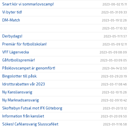
Snart kör vi sommarlovscamp!
2023-06-02 15:11
Vi byter tid!
2023-05-31 09:33
DM-Match
2023-05-19 12:26
2023-05-17 10:32
Derbydags!
2023-05-11 11:57
Premiär för fotbollskolan!
2023-05-09 12:11
VFF Lägervecka
2023-05-09 08:09
Gåfotbollspremiär!
2023-05-03 09:05
Påsklovscampet är genomfört!
2023-04-14 12:50
Bingolotter till påsk.
2023-03-29 20:19
Idrottsrabatten vår 2023
2023-03-17 08:46
Ny Kansliansvarig
2023-02-10 15:26
Ny Marknadsansvarig
2023-02-09 10:42
Skoftebyn Futsal mot IFK Göteborg
2023-01-20 13:12
Information från kansliet
2023-01-20 09:50
Sökes! Caféansvarig Slusscaféet
2023-01-11 16:58