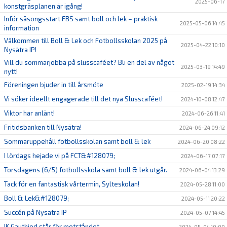
2025-06-17
konstgräsplanen är igång!
Inför säsongsstart FBS samt boll och lek – praktisk
2025-05-06 14:45
information
Välkommen till Boll & Lek och Fotbollsskolan 2025 på
2025-04-22 10:10
Nysätra IP!
Vill du sommarjobba på slusscaféet? Bli en del av något
2025-03-19 14:49
nytt!
Föreningen bjuder in till årsmöte
2025-02-19 14:34
Vi söker ideellt engagerade till det nya Slusscaféet!
2024-10-08 12:47
Viktor har anlänt!
2024-06-26 11:41
Fritidsbanken till Nysätra!
2024-06-24 09:12
Sommaruppehåll fotbollsskolan samt boll & lek
2024-06-20 08:22
I lördags hejade vi på FCT&#128079;
2024-06-17 07:17
Torsdagens (6/5) fotbollsskola samt boll & lek utgår.
2024-06-04 13:29
Tack för en fantastisk vårtermin, Sylteskolan!
2024-05-28 11:00
Boll & Lek&#128079;
2024-05-11 20:22
Succén på Nysätra IP
2024-05-07 14:45
IK Gauthiod står för motståndet
2024-05-04 10:00