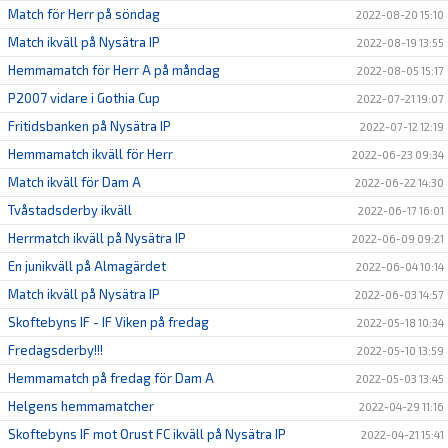
Match för Herr på söndag
2022-08-20 15:10
Match ikväll på Nysätra IP
2022-08-19 13:55
Hemmamatch för Herr A på måndag
2022-08-05 15:17
P2007 vidare i Gothia Cup
2022-07-21 19:07
Fritidsbanken på Nysätra IP
2022-07-12 12:19
Hemmamatch ikväll för Herr
2022-06-23 09:34
Match ikväll för Dam A
2022-06-22 14:30
Tvåstadsderby ikväll
2022-06-17 16:01
Herrmatch ikväll på Nysätra IP
2022-06-09 09:21
En junikväll på Almagärdet
2022-06-04 10:14
Match ikväll på Nysätra IP
2022-06-03 14:57
Skoftebyns IF - IF Viken på fredag
2022-05-18 10:34
Fredagsderby!!!
2022-05-10 13:59
Hemmamatch på fredag för Dam A
2022-05-03 13:45
Helgens hemmamatcher
2022-04-29 11:16
Skoftebyns IF mot Orust FC ikväll på Nysätra IP
2022-04-21 15:41