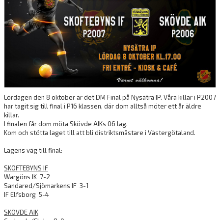
DOKUMENT
VÅRA LAG/TRÄNARE
MATCHER
MATCHMILJÖ
HUVUDSTYRELSE
Lördagen den 8 oktober är det DM Final på Nysätra IP. Våra killar i P2007
har tagit sig till final i P16 klassen, där dom alltså möter ett år äldre
LOVAKTIVITET
killar.
I finalen får dom möta Skövde AIKs 06 lag.
SLUSSCUPEN
Kom och stötta laget till att bli distriktsmästare i Västergötaland.
SKOFTEBYNS VÄNNER
Lagens väg till final:
SKOFTEBYNS IF
Wargöns IK 7-2
Sandared/Sjömarkens IF 3-1
IF Elfsborg 5-4
SKÖVDE AIK