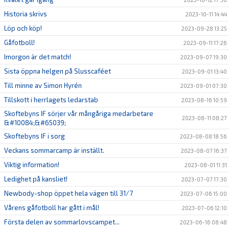
Historia skrivs
2023-10-11 14:44
Löp och köp!
2023-09-28 13:25
Gåfotboll!
2023-09-11 17:26
Imorgon är det match!
2023-09-07 19:30
Sista öppna helgen på Slusscaféet
2023-09-01 13:40
Till minne av Simon Hyrén
2023-09-01 07:30
Tillskott i herrlagets ledarstab
2023-08-16 10:59
Skoftebyns IF sörjer vår mångåriga medarbetare
2023-08-11 08:27
&#10084;&#65039;
Skoftebyns IF i sorg
2023-08-08 18:56
Veckans sommarcamp är inställt.
2023-08-07 16:37
Viktig information!
2023-08-01 11:31
Ledighet på kansliet!
2023-07-07 17:30
Newbody-shop öppet hela vägen till 31/7
2023-07-06 15:00
Vårens gåfotboll har gått i mål!
2023-07-06 12:10
Första delen av sommarlovscampet...
2023-06-16 08:48