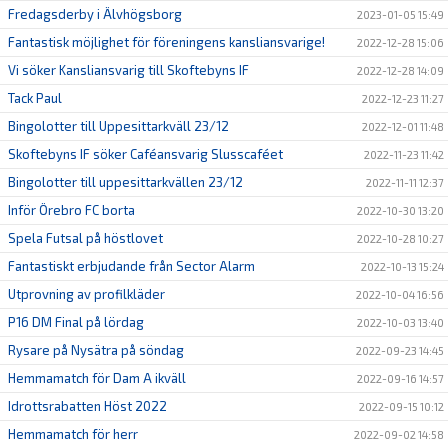
Fredagsderby i Älvhögsborg
2023-01-05 15:49
Fantastisk möjlighet för föreningens kansliansvarige!
2022-12-28 15:06
Vi söker Kansliansvarig till Skoftebyns IF
2022-12-28 14:09
Tack Paul
2022-12-23 11:27
Bingolotter till Uppesittarkväll 23/12
2022-12-01 11:48
Skoftebyns IF söker Caféansvarig Slusscaféet
2022-11-23 11:42
Bingolotter till uppesittarkvällen 23/12
2022-11-11 12:37
Inför Örebro FC borta
2022-10-30 13:20
Spela Futsal på höstlovet
2022-10-28 10:27
Fantastiskt erbjudande från Sector Alarm
2022-10-13 15:24
Utprovning av profilkläder
2022-10-04 16:56
P16 DM Final på lördag
2022-10-03 13:40
Rysare på Nysätra på söndag
2022-09-23 14:45
Hemmamatch för Dam A ikväll
2022-09-16 14:57
Idrottsrabatten Höst 2022
2022-09-15 10:12
Hemmamatch för herr
2022-09-02 14:58