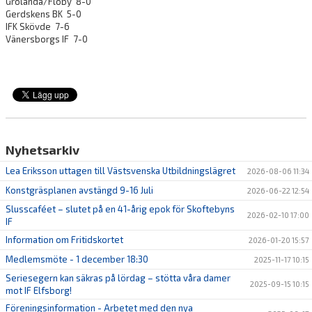
Grolanda/Floby 8-0
Gerdskens BK 5-0
IFK Skövde 7-6
Vänersborgs IF 7-0
Nyhetsarkiv
Lea Eriksson uttagen till Västsvenska Utbildningslägret
2026-08-06 11:34
Konstgräsplanen avstängd 9-16 Juli
2026-06-22 12:54
Slusscaféet – slutet på en 41-årig epok för Skoftebyns
2026-02-10 17:00
IF
Information om Fritidskortet
2026-01-20 15:57
Medlemsmöte - 1 december 18:30
2025-11-17 10:15
Seriesegern kan säkras på lördag – stötta våra damer
2025-09-15 10:15
mot IF Elfsborg!
Föreningsinformation - Arbetet med den nya