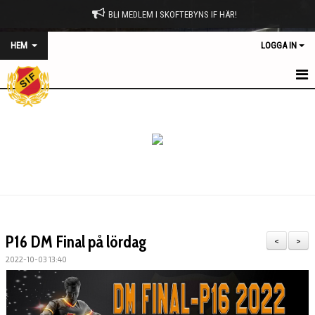
BLI MEDLEM I SKOFTEBYNS IF HÄR!
HEM
LOGGA IN
HEM
NYHETER
OM KLUBBEN
MATCHPROGRAM
KONTAKT
P16 DM Final på lördag
<
>
KALENDER
2022-10-03 13:40
BILDGALLERI