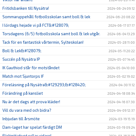
Fritidsbanken till Nysätra!
2024-06-24 09:12
Sommaruppehåll fotbollsskolan samt boll & lek
2024-06-20 08:22
I lördags hejade vi på FCT&#128079;
2024-06-17 07:17
Torsdagens (6/5) fotbollsskola samt boll & lek utgår.
2024-06-04 13:29
Tack för en fantastisk vårtermin, Sylteskolan!
2024-05-28 11:00
Boll & Lek&#128079;
2024-05-11 20:22
Succén på Nysätra IP
2024-05-07 14:45
IK Gauthiod står för motståndet
2024-05-04 10:00
Match mot Sjuntorps IF
2024-05-02 19:02
Föreläsning på Nysätra&#129293;&#128420;
2024-04-30 11:12
Förändring på kansliet
2024-04-18 08:34
Nu är det dags att prova kläder!
2024-04-16 07:30
Vill du vara med och bidra?
2024-04-09 12:37
Inbjudan till årsmöte
2024-03-19 15:19
Dam-laget har spelat färdigt DM
2024-03-19 09:24
Flickinitiativet rullar vidare!
2024-03-18 11:36