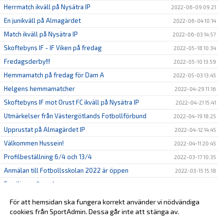
Herrmatch ikväll på Nysätra IP
2022-06-09 09:21
En junikväll på Almagärdet
2022-06-04 10:14
Match ikväll på Nysätra IP
2022-06-03 14:57
Skoftebyns IF - IF Viken på fredag
2022-05-18 10:34
Fredagsderby!!!
2022-05-10 13:59
Hemmamatch på fredag för Dam A
2022-05-03 13:45
Helgens hemmamatcher
2022-04-29 11:16
Skoftebyns IF mot Orust FC ikväll på Nysätra IP
2022-04-21 15:41
Utmärkelser från Västergötlands Fotbollförbund
2022-04-19 18:25
Upprustat på Almagärdet IP
2022-04-12 14:45
Välkommen Hussein!
2022-04-11 20:45
Profilbeställning 6/4 och 13/4
2022-03-17 10:35
Anmälan till Fotbollsskolan 2022 är öppen
2022-03-15 15:18
Familjemedlemskap
2022-02-28 10:40
Stötta oss genom Sponsorhuset!
2022-02-24 11:10
För att hemsidan ska fungera korrekt använder vi nödvändiga
cookies från SportAdmin. Dessa går inte att stänga av.
2022-02-14 22:54