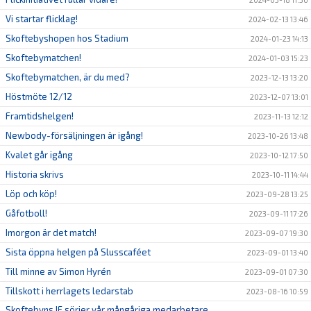
Vi startar flicklag!
2024-02-13 13:46
Skoftebyshopen hos Stadium
2024-01-23 14:13
Skoftebymatchen!
2024-01-03 15:23
Skoftebymatchen, är du med?
2023-12-13 13:20
Höstmöte 12/12
2023-12-07 13:01
Framtidshelgen!
2023-11-13 12:12
Newbody-försäljningen är igång!
2023-10-26 13:48
Kvalet går igång
2023-10-12 17:50
Historia skrivs
2023-10-11 14:44
Löp och köp!
2023-09-28 13:25
Gåfotboll!
2023-09-11 17:26
Imorgon är det match!
2023-09-07 19:30
Sista öppna helgen på Slusscaféet
2023-09-01 13:40
Till minne av Simon Hyrén
2023-09-01 07:30
Tillskott i herrlagets ledarstab
2023-08-16 10:59
Skoftebyns IF sörjer vår mångåriga medarbetare