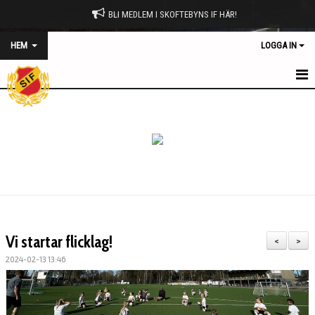
BLI MEDLEM I SKOFTEBYNS IF HÄR!
HEM
LOGGA IN
HEM
NYHETER
OM KLUBBEN
MATCHPROGRAM
KONTAKT
Vi startar flicklag!
<
>
KALENDER
2024-02-13 13:46
BILDGALLERI