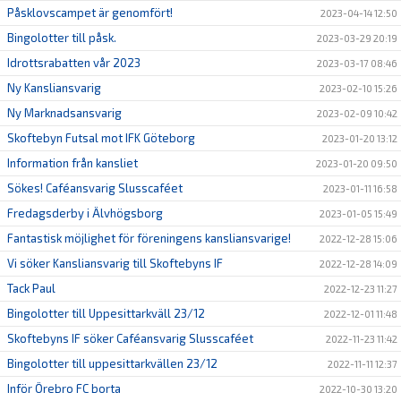
Påsklovscampet är genomfört!
2023-04-14 12:50
Bingolotter till påsk.
2023-03-29 20:19
Idrottsrabatten vår 2023
2023-03-17 08:46
Ny Kansliansvarig
2023-02-10 15:26
Ny Marknadsansvarig
2023-02-09 10:42
Skoftebyn Futsal mot IFK Göteborg
2023-01-20 13:12
Information från kansliet
2023-01-20 09:50
Sökes! Caféansvarig Slusscaféet
2023-01-11 16:58
Fredagsderby i Älvhögsborg
2023-01-05 15:49
Fantastisk möjlighet för föreningens kansliansvarige!
2022-12-28 15:06
Vi söker Kansliansvarig till Skoftebyns IF
2022-12-28 14:09
Tack Paul
2022-12-23 11:27
Bingolotter till Uppesittarkväll 23/12
2022-12-01 11:48
Skoftebyns IF söker Caféansvarig Slusscaféet
2022-11-23 11:42
Bingolotter till uppesittarkvällen 23/12
2022-11-11 12:37
Inför Örebro FC borta
2022-10-30 13:20