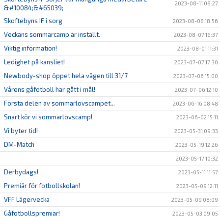
2023-08-11 08:27
&#10084;&#65039;
Skoftebyns IF i sorg
2023-08-08 18:56
Veckans sommarcamp är inställt.
2023-08-07 16:37
Viktig information!
2023-08-01 11:31
Ledighet på kansliet!
2023-07-07 17:30
Newbody-shop öppet hela vägen till 31/7
2023-07-06 15:00
Vårens gåfotboll har gått i mål!
2023-07-06 12:10
Första delen av sommarlovscampet...
2023-06-16 08:48
Snart kör vi sommarlovscamp!
2023-06-02 15:11
Vi byter tid!
2023-05-31 09:33
DM-Match
2023-05-19 12:26
2023-05-17 10:32
Derbydags!
2023-05-11 11:57
Premiär för fotbollskolan!
2023-05-09 12:11
VFF Lägervecka
2023-05-09 08:09
Gåfotbollspremiär!
2023-05-03 09:05