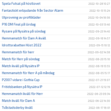
Spela Futsal på höstlovet
2022-10-28 10:27
Fantastiskt erbjudande från Sector Alarm
2022-10-13 15:24
Utprovning av profilkläder
2022-10-04 16:56
P16 DM Final på lördag
2022-10-03 13:40
Rysare på Nysätra på söndag
2022-09-23 14:45
Hemmamatch för Dam A ikväll
2022-09-16 14:57
Idrottsrabatten Höst 2022
2022-09-15 10:12
Hemmamatch för herr
2022-09-02 14:58
Match för Herr på söndag
2022-08-20 15:10
Match ikväll på Nysätra IP
2022-08-19 13:55
Hemmamatch för Herr A på måndag
2022-08-05 15:17
P2007 vidare i Gothia Cup
2022-07-21 19:07
Fritidsbanken på Nysätra IP
2022-07-12 12:19
Hemmamatch ikväll för Herr
2022-06-23 09:34
Match ikväll för Dam A
2022-06-22 14:30
Tvåstadsderby ikväll
2022-06-17 16:01