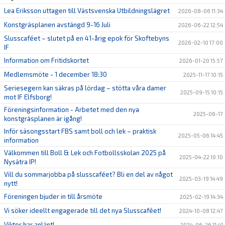
Lea Eriksson uttagen till Västsvenska Utbildningslägret
2026-08-06 11:34
Konstgräsplanen avstängd 9-16 Juli
2026-06-22 12:54
Slusscaféet – slutet på en 41-årig epok för Skoftebyns
2026-02-10 17:00
IF
Information om Fritidskortet
2026-01-20 15:57
Medlemsmöte - 1 december 18:30
2025-11-17 10:15
Seriesegern kan säkras på lördag – stötta våra damer
2025-09-15 10:15
mot IF Elfsborg!
Föreningsinformation - Arbetet med den nya
2025-06-17
konstgräsplanen är igång!
Inför säsongsstart FBS samt boll och lek – praktisk
2025-05-06 14:45
information
Välkommen till Boll & Lek och Fotbollsskolan 2025 på
2025-04-22 10:10
Nysätra IP!
Vill du sommarjobba på slusscaféet? Bli en del av något
2025-03-19 14:49
nytt!
Föreningen bjuder in till årsmöte
2025-02-19 14:34
Vi söker ideellt engagerade till det nya Slusscaféet!
2024-10-08 12:47
Viktor har anlänt!
2024-06-26 11:41