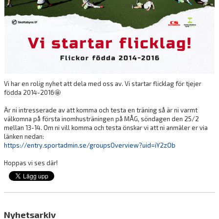
DOKUMENT
VÅRA LAG/TRÄNARE
MATCHER
MATCHMILJÖ
Vi har en rolig nyhet att dela med oss av. Vi startar flicklag för tjejer
HUVUDSTYRELSE
födda 2014-2016🤩
LOVAKTIVITET
Är ni intresserade av att komma och testa en träning så är ni varmt
välkomna på första inomhusträningen på MÅG, söndagen den 25/2
mellan 13-14. Om ni vill komma och testa önskar vi att ni anmäler er via
SLUSSCUPEN
länken nedan:
https://entry.sportadmin.se/groupsOverview?uid=iY2zOb
SKOFTEBYNS VÄNNER
Hoppas vi ses där!
Nyhetsarkiv