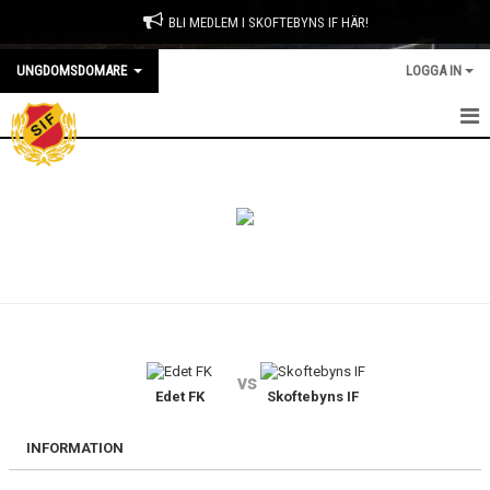
BLI MEDLEM I SKOFTEBYNS IF HÄR!
UNGDOMSDOMARE
LOGGA IN
HEM
NYHETER
KALENDER
DOMARE
BILDGALLERI
vs
DOKUMENT
Edet FK
Skoftebyns IF
KONTAKT
INFORMATION