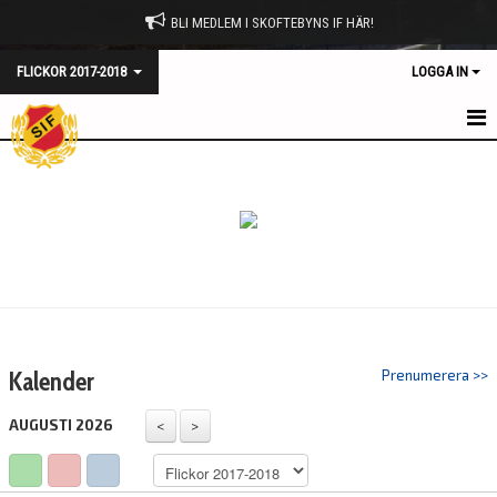
BLI MEDLEM I SKOFTEBYNS IF HÄR!
FLICKOR 2017-2018
LOGGA IN
HEM
NYHETER
KALENDER
TRUPPEN
BILDGALLERI
Kalender
Prenumerera >>
DOKUMENT
AUGUSTI 2026
KONTAKT