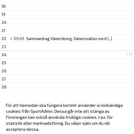
18
19
20
21
22
09:00
Sammandrag Vänersborg, Vänersvallen nord
(..)
23
v.35
24
25
26
27
28
29
30
För att hemsidan ska fungera korrekt använder vi nödvändiga
v.36
cookies från SportAdmin. Dessa går inte att stänga av.
31
Föreningen kan också använda frivilliga cookies, t.ex. för
statistik eller marknadsföring. Du väljer själv om du vill
acceptera dessa.