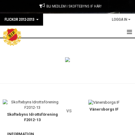
BLI MEDLEM I SKOFTEBYNS IF HÄR!
FLICKOR 2012-2013
LOGGA IN
HEM
NYHETER
KALENDER
MATCHER
TRUPPEN
BILDGALLERI
Vänersborgs IF
vs
Skoftebyns Idrottsförening
F2012-13
DOKUMENT
INFORMATION
KONTAKT