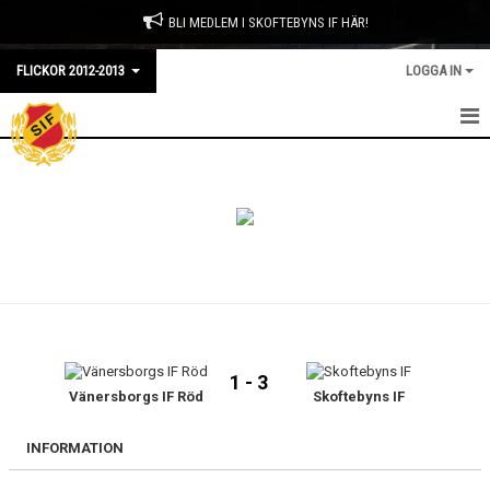
BLI MEDLEM I SKOFTEBYNS IF HÄR!
FLICKOR 2012-2013
LOGGA IN
HEM
NYHETER
KALENDER
MATCHER
TRUPPEN
1 - 3
BILDGALLERI
Vänersborgs IF Röd
Skoftebyns IF
DOKUMENT
INFORMATION
KONTAKT