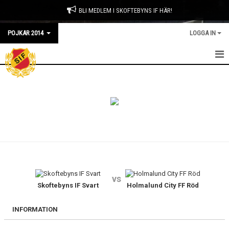
BLI MEDLEM I SKOFTEBYNS IF HÄR!
POJKAR 2014
LOGGA IN
HEM
NYHETER
KALENDER
LAGKASSAN
TRUPPEN
vs
Skoftebyns IF Svart
Holmalund City FF Röd
BILDGALLERI
DOKUMENT
INFORMATION