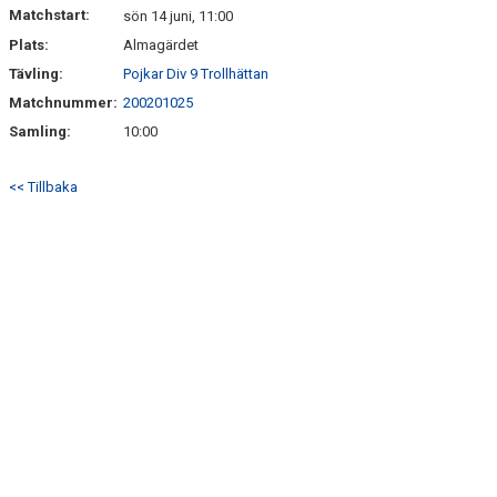
KONTAKT
Matchstart:
sön 14 juni, 11:00
Plats:
Almagärdet
LÄNKAR
Tävling:
Pojkar Div 9 Trollhättan
Matchnummer:
200201025
Samling:
10:00
<< Tillbaka