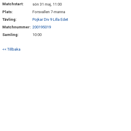
KONTAKT
Matchstart:
sön 31 maj, 11:00
Plats:
Forsvallen 7-manna
LÄNKAR
Tävling:
Pojkar Div 9 Lilla Edet
Matchnummer:
200195019
Samling:
10:00
<< Tillbaka