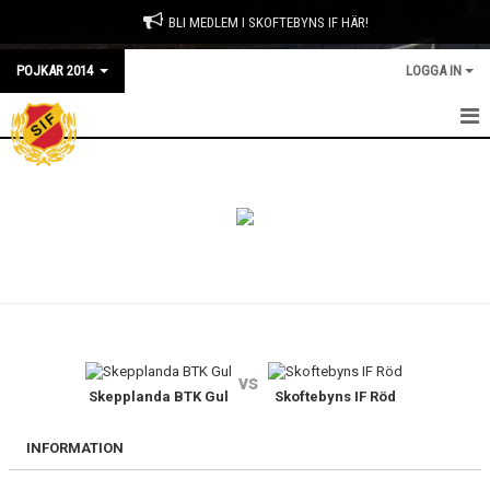
BLI MEDLEM I SKOFTEBYNS IF HÄR!
POJKAR 2014
LOGGA IN
HEM
NYHETER
KALENDER
LAGKASSAN
TRUPPEN
vs
Skepplanda BTK Gul
Skoftebyns IF Röd
BILDGALLERI
DOKUMENT
INFORMATION