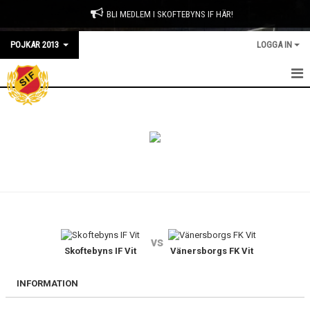
BLI MEDLEM I SKOFTEBYNS IF HÄR!
POJKAR 2013
LOGGA IN
HEM
NYHETER
KALENDER
MATCHER
TRUPPEN
vs
BILDGALLERI
Skoftebyns IF Vit
Vänersborgs FK Vit
DOKUMENT
INFORMATION
KONTAKT