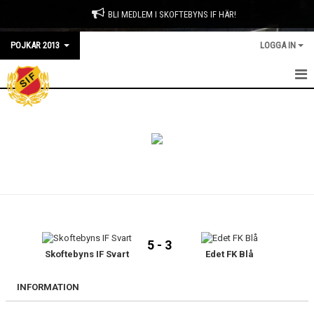
BLI MEDLEM I SKOFTEBYNS IF HÄR!
POJKAR 2013
LOGGA IN
HEM
NYHETER
KALENDER
MATCHER
TRUPPEN
5 - 3
BILDGALLERI
Skoftebyns IF Svart
Edet FK Blå
DOKUMENT
INFORMATION
KONTAKT