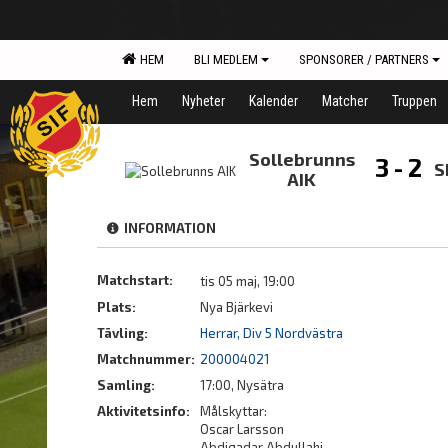
HEM
BLI MEDLEM
SPONSORER / PARTNERS
Hem
Nyheter
Kalender
Matcher
Truppen
Sollebrunns
3 - 2
S
AIK
INFORMATION
Matchstart:
tis 05 maj, 19:00
Plats:
Nya Bjärkevi
Tävling:
Herrar, Div 5 Nordvästra
Matchnummer:
200004021
Samling:
17:00, Nysätra
Aktivitetsinfo:
Målskyttar:
Oscar Larsson
Abdiqadar Abdullahi