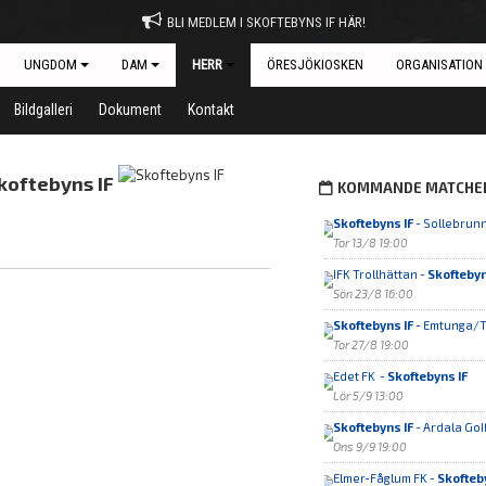
BLI MEDLEM I SKOFTEBYNS IF HÄR!
UNGDOM
DAM
HERR
ÖRESJÖKIOSKEN
ORGANISATION
Bildgalleri
Dokument
Kontakt
koftebyns IF
KOMMANDE MATCHE
Skoftebyns IF
- Sollebrunn
Tor 13/8 19:00
IFK Trollhättan -
Skoftebyn
Sön 23/8 16:00
Skoftebyns IF
- Emtunga/
Tor 27/8 19:00
Edet FK -
Skoftebyns IF
Lör 5/9 13:00
Skoftebyns IF
- Ardala Go
Ons 9/9 19:00
Elmer-Fåglum FK -
Skofteb