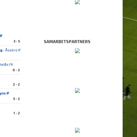
IF
3 - 5
SAMARBETSPARTNERS
ng
- Åsebro IF
Helås FK
0 - 2
2 - 2
yns IF
5 - 2
1 - 2