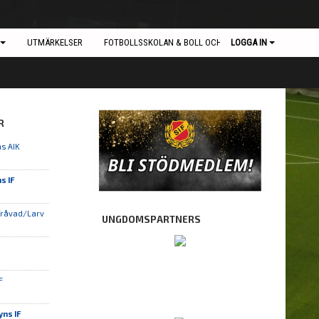
UTMÄRKELSER
FOTBOLLSSKOLAN & BOLL OCH LEK
LOGGA IN
R
s AIK
s IF
Tråvad/Larv
UNGDOMSPARTNERS
IF
yns IF