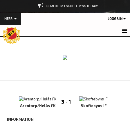
BLI MEDLEM I SKOFTEBYNS IF HÄR!
HERR
LOGGA IN
HEM
NYHETER
KALENDER
MATCHER
TRUPPEN
3 - 1
BILDGALLERI
Arentorp/Helås FK
Skoftebyns IF
DOKUMENT
INFORMATION
KONTAKT