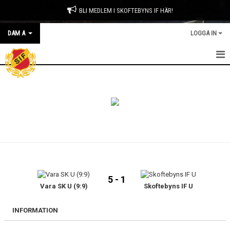
BLI MEDLEM I SKOFTEBYNS IF HÄR!
DAM A
LOGGA IN
HEM
NYHETER
KALENDER
MATCHER
TRUPPEN
5 - 1
BILDGALLERI
Vara SK U (9:9)
Skoftebyns IF U
DOKUMENT
INFORMATION
KONTAKT