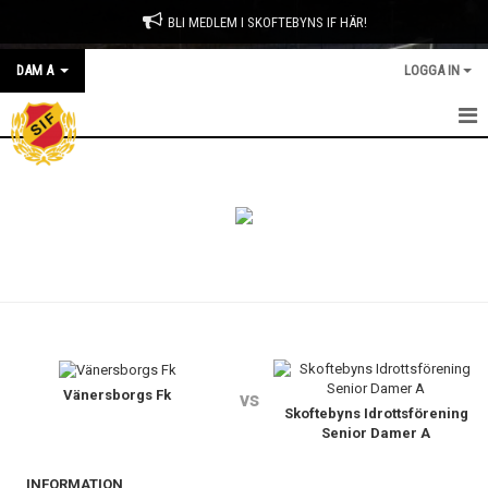
BLI MEDLEM I SKOFTEBYNS IF HÄR!
DAM A
LOGGA IN
HEM
NYHETER
KALENDER
MATCHER
TRUPPEN
BILDGALLERI
Vänersborgs Fk
vs
Skoftebyns Idrottsförening
Senior Damer A
DOKUMENT
INFORMATION
KONTAKT