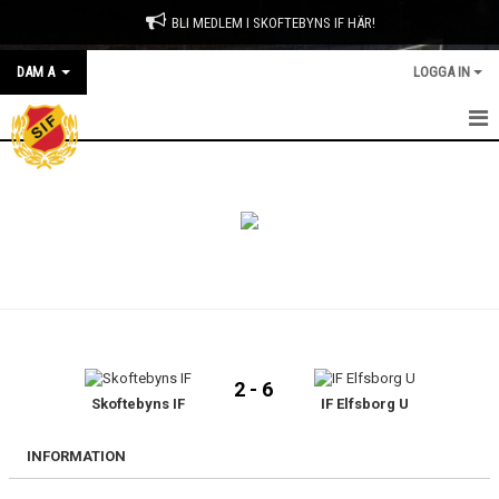
BLI MEDLEM I SKOFTEBYNS IF HÄR!
DAM A
LOGGA IN
HEM
NYHETER
KALENDER
MATCHER
TRUPPEN
2 - 6
BILDGALLERI
Skoftebyns IF
IF Elfsborg U
DOKUMENT
INFORMATION
KONTAKT