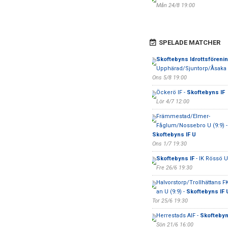
Mån 24/8 19:00
SPELADE MATCHER
Skoftebyns Idrottsföreni
Upphärad/Sjuntorp/Åsaka
Ons 5/8 19:00
Öckerö IF -
Skoftebyns IF
Lör 4/7 12:00
Främmestad/Elmer-
Fåglum/Nossebro U (9:9) -
Skoftebyns IF U
Ons 1/7 19:30
Skoftebyns IF
- IK Rössö U
Fre 26/6 19:30
Halvorstorp/Trollhättans FK
an U (9:9) -
Skoftebyns IF 
Tor 25/6 19:30
Herrestads AIF -
Skoftebyn
Sön 21/6 16:00