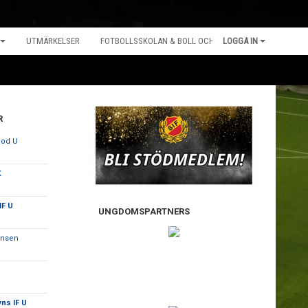
UTMÄRKELSER
FOTBOLLSSKOLAN & BOLL OCH LEK
LOGGA IN
R
iod U
K
IF U
UNGDOMSPARTNERS
ansen
ns IF U