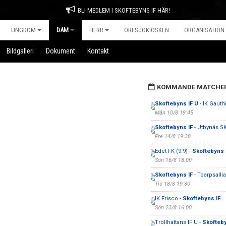
BLI MEDLEM I SKOFTEBYNS IF HÄR!
UNGDOM
DAM
HERR
ÖRESJÖKIOSKEN
ORGANISATION
Bildgalleri
Dokument
Kontakt
KOMMANDE MATCHE
Skoftebyns IF U
- IK Gauth
Mån 10/8 19:45
Skoftebyns IF
- Utbynäs S
Fre 14/8 19:30
Edet FK (9:9) -
Skoftebyns 
Sön 16/8 18:00
Skoftebyns IF
- Toarpsalli
Tis 18/8 19:30
IK Frisco -
Skoftebyns IF
Sön 23/8 16:00
Trollhättans IF U -
Skofteby