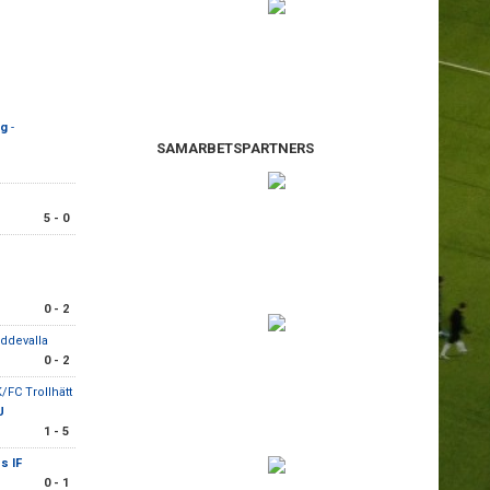
ng
-
SAMARBETSPARTNERS
5 - 0
0 - 2
ddevalla
0 - 2
/FC Trollhätt
U
1 - 5
s IF
0 - 1