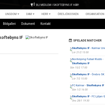
BLI MEDLEM I SKOFTEBYNS IF HÄR!
UNGDOM
DAM
HERR
ÖRESJÖKIOSKEN
ORGANISATION
Bildgalleri
Dokument
Kontakt
koftebyns IF
SPELADE MATCHER
Skoftebyns IF
- Kalmar Un
Lör 21/2 15:00
Norrköping Futsal Klubb -
Skoftebyns IF
Sön 15/2 17:00
Skoftebyns IF
- Örebro SK 
Lör 7/2 15:00
FC Kalmar -
Skoftebyns IF
Sön 1/2 16:00
Skoftebyns IF
- FC Ljiljan
Ons 28/1 19:30