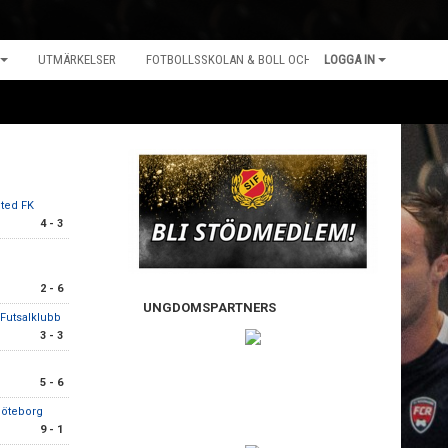
UTMÄRKELSER
FOTBOLLSSKOLAN & BOLL OCH LEK
LOGGA IN
ited FK
4 - 3
2 - 6
UNGDOMSPARTNERS
Futsalklubb
3 - 3
5 - 6
 Göteborg
9 - 1