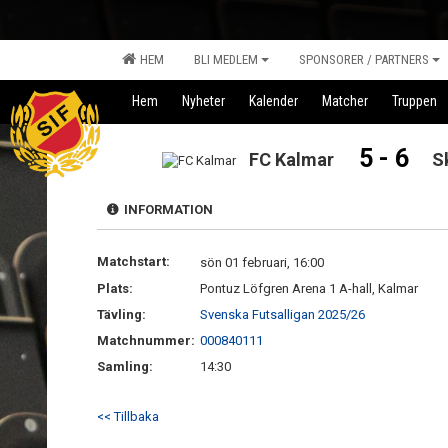
HEM
BLI MEDLEM
SPONSORER / PARTNERS
Hem
Nyheter
Kalender
Matcher
Truppen
5 - 6
FC Kalmar
S
INFORMATION
Matchstart:
sön 01 februari, 16:00
Plats:
Pontuz Löfgren Arena 1 A-hall, Kalmar
Tävling:
Svenska Futsalligan 2025/26
Matchnummer:
000840111
Samling:
14:30
<< Tillbaka